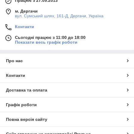
Працює з 27.09.2013
1-3
товари по всій Україні протягом
днів.
7
Працюємо для вас
днів на тиждень, завжди
м. Дергачи
вул. Сумський шлях, 161-Д, Дергачи, Україна
раді допомогти з вибором товарів для малюків.
Контакти
Відкрити каталог
Сьогодні працює з 11:00 до 18:00
Показати весь графік роботи
РЕКОМЕНДУЄМО ДЛЯ НАЙМЕНШИХ!
Про нас
Контакти
Доставка та оплата
Графік роботи
Повна версія сайту