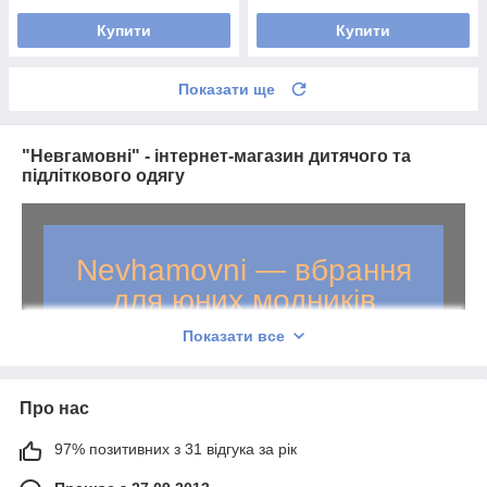
Купити
Купити
Показати ще
"Невгамовні" - інтернет-магазин дитячого та
підліткового одягу
Nevhamovni — вбрання
для юних модників
Показати все
0
Одяг для дівчаток і хлопчиків від
до
16
років
5
Про нас
років спеціалізуємося на продажу дитячого
2
000
одягу. Понад
речей в асортименті.
97% позитивних з 31 відгука за рік
Щотижня оновлюємо каталог. Доставляємо