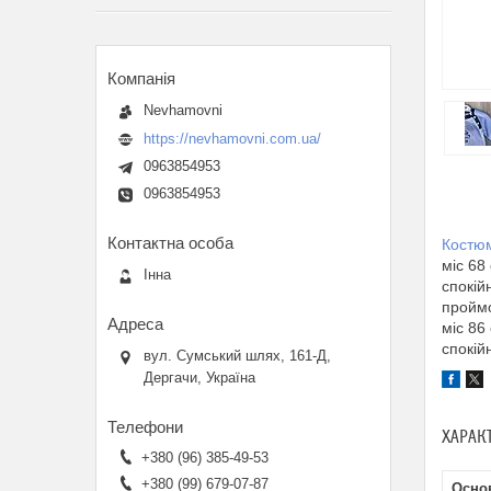
Nevhamovni
https://nevhamovni.com.ua/
0963854953
0963854953
Костю
міс 68
Інна
спокій
проймо
міс 86
спокій
вул. Сумський шлях, 161-Д,
Дергачи, Україна
ХАРАК
+380 (96) 385-49-53
+380 (99) 679-07-87
Основ