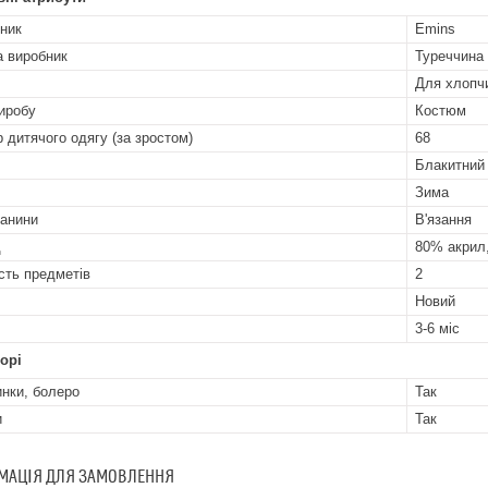
ник
Emins
а виробник
Туреччина
Для хлопчи
иробу
Костюм
р дитячого одягу (за зростом)
68
Блакитний
Зима
канини
В'язання
д
80% акрил
ість предметів
2
Новий
3-6 міс
орі
нки, болеро
Так
и
Так
МАЦІЯ ДЛЯ ЗАМОВЛЕННЯ