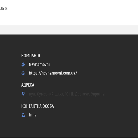
35 ₴
Nevhamovni
https://nevhamovni.com.ua/
вул. Сумський шлях, 161-Д, Дергачи, Україна
Інна