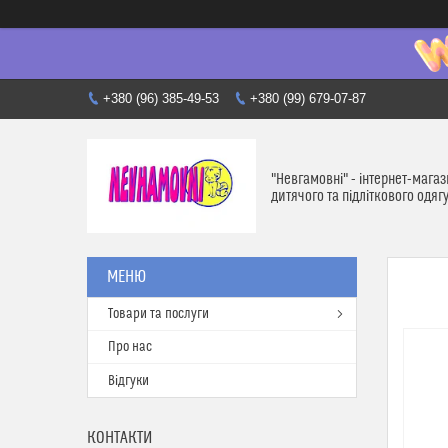
+380 (96) 385-49-53
+380 (99) 679-07-87
"Невгамовні" - інтернет-мага
дитячого та підліткового одяг
Товари та послуги
Про нас
Відгуки
КОНТАКТИ