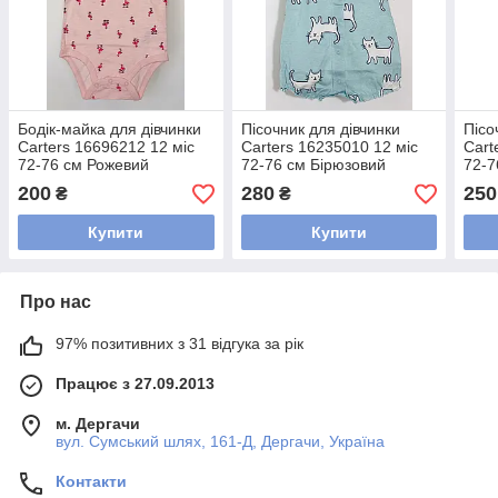
Бодік-майка для дівчинки
Пісочник для дівчинки
Пісо
Carters 16696212 12 міс
Carters 16235010 12 міс
Cart
72-76 см Рожевий
72-76 см Бірюзовий
72-7
200
280
250
₴
₴
Купити
Купити
Про нас
97% позитивних з 31 відгука за рік
Працює з 27.09.2013
м. Дергачи
вул. Сумський шлях, 161-Д, Дергачи, Україна
Контакти