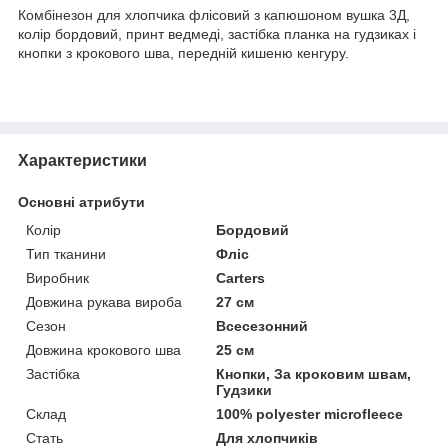
Комбінезон для хлопчика флісовий з капюшоном вушка 3Д,
колір бордовий, принт ведмеді, застібка планка на гудзиках і
кнопки з крокового шва, передній кишеню кенгуру.
Характеристики
Основні атрибути
Колір
Бордовий
Тип тканини
Фліс
Виробник
Carters
Довжина рукава вироба
27 см
Сезон
Всесезонний
Довжина крокового шва
25 см
Застібка
Кнопки, За кроковим швам,
Гудзики
Склад
100% polyester microfleece
Стать
Для хлопчиків