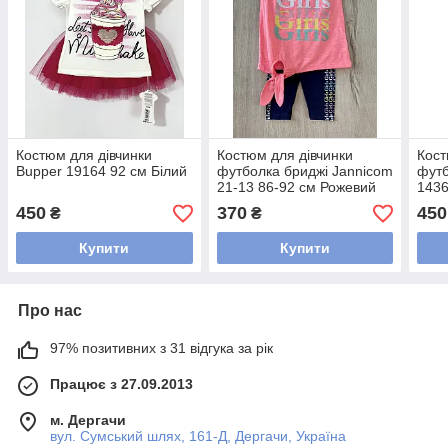
Костюм для дівчинки
Костюм для дівчинки
Кост
Bupper 19164 92 см Білий
футболка бриджі Jannicom
футб
21-13 86-92 см Рожевий
1436
450
370
450
₴
₴
Купити
Купити
Про нас
97% позитивних з 31 відгука за рік
Працює з 27.09.2013
м. Дергачи
вул. Сумський шлях, 161-Д, Дергачи, Україна