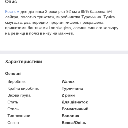
Опис
Костюм
для дівчинки 2 роки ріст 92 см з 95% бавовна 5%
лайкра, полотно трикотаж, виробництва Туреччина. Туніка
смугаста, два передніх прорізні кишені, прикрашена
пришитими бантиками і аплікацією, лосини синього кольору
на резинці в поясі в низу на манжеті.
Характеристики
Основні
Виробник
Wanex
Країна виробник
Туреччина
Вікова група
2 роки
Стать
Для дівчаток
Стиль
Романтичний
Тип тканини
Бавовна
Сезон
Весна/Осінь