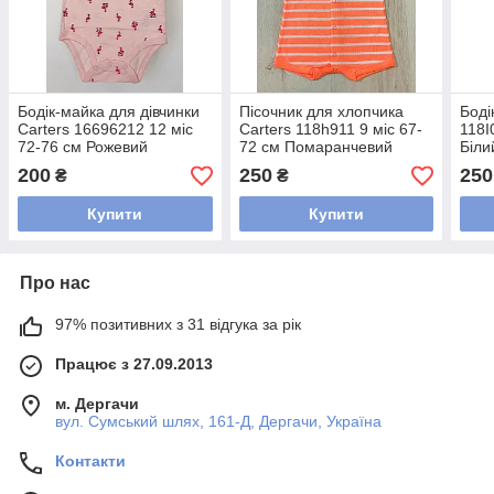
Бодік-майка для дівчинки
Пісочник для хлопчика
Боді
Carters 16696212 12 міс
Carters 118h911 9 міс 67-
118I
72-76 см Рожевий
72 см Помаранчевий
Біли
200
250
250
₴
₴
Купити
Купити
Про нас
97% позитивних з 31 відгука за рік
Працює з 27.09.2013
м. Дергачи
вул. Сумський шлях, 161-Д, Дергачи, Україна
Контакти