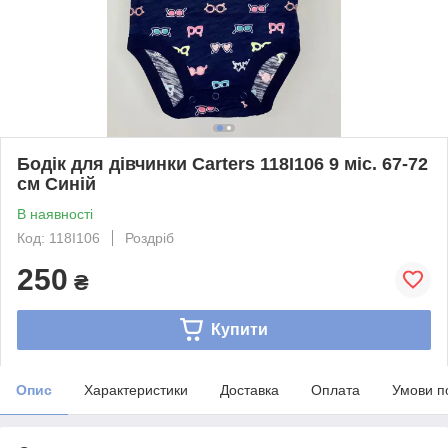
Бодік для дівчинки Carters 118I106 9 міс. 67-72
см Синій
В наявності
Код: 118I106
Роздріб
250
₴
Купити
Опис
Характеристики
Доставка
Оплата
Умови п