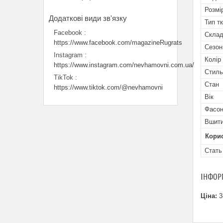
Розмі
Тип т
Facebook
Скла
https://www.facebook.com/magazineRugrats
Сезон
Instagram
Колір
https://www.instagram.com/nevhamovni.com.ua/
Стиль
TikTok
Стан
https://www.tiktok.com/@nevhamovni
Вік
Фасон
Вшити
Кори
Стать
ІНФОР
Ціна:
3