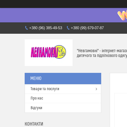
+380 (96) 385-49-53
+380 (99) 679-07-87
"Невгамовні" - інтернет-мага
дитячого та підліткового одяг
Товари та послуги
Про нас
Відгуки
КОНТАКТИ