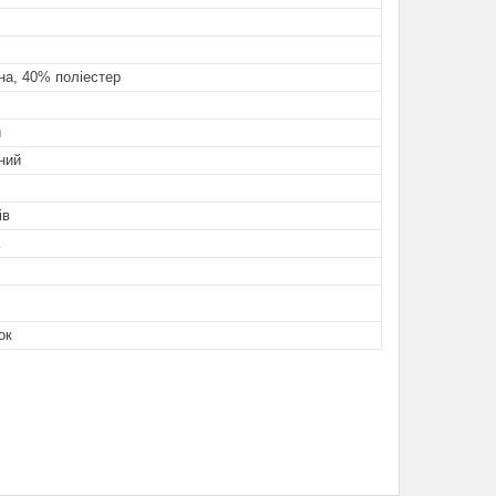
на, 40% поліестер
й
ний
ів
ок