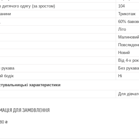
р дитячого одягу (за зростом)
104
канини
Трикотаж
д
60% бавов
Літо
Малинови
Повсякден
Новий
Від 4-х рок
 рукава
Без рукава
й бодік
Ні
стувальницькі характеристики
Для дівчат
МАЦІЯ ДЛЯ ЗАМОВЛЕННЯ
80 ₴