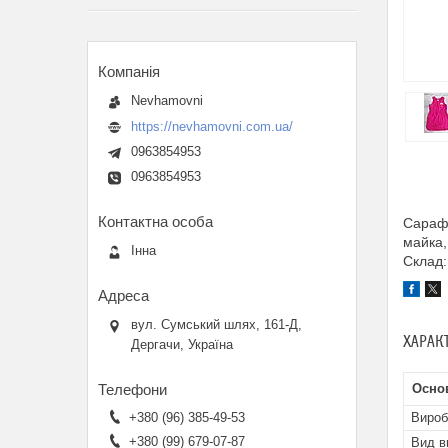
Nevhamovni
https://nevhamovni.com.ua/
0963854953
0963854953
Сарафа
майка,
Інна
Склад:
вул. Сумський шлях, 161-Д,
ХАРАК
Дергачи, Україна
Осно
+380 (96) 385-49-53
Вироб
+380 (99) 679-07-87
Вид в