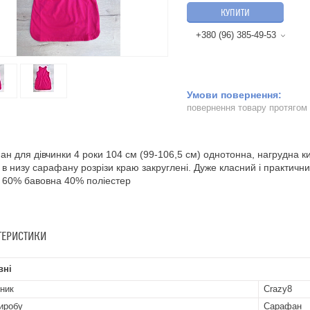
КУПИТИ
+380 (96) 385-49-53
повернення товару протягом
н для дівчинки 4 роки 104 см (99-106,5 см) однотонна, нагрудна к
 в низу сарафану розрізи краю закруглені. Дуже класний і практичн
 60% бавовна 40% поліестер
ТЕРИСТИКИ
вні
ник
Crazy8
иробу
Сарафан