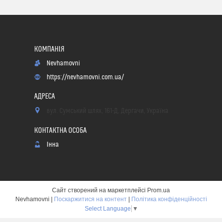
Nevhamovni
https://nevhamovni.com.ua/
вул. Сумський шлях, 161-Д, Дергачи, Україна
Інна
Сайт створений на маркетплейсі
Prom.ua
Nevhamovni |
Поскаржитися на контент
|
Політика конфіденційності
Select Language
▼