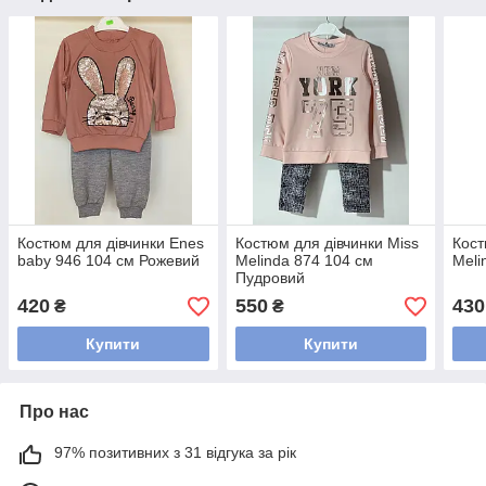
Костюм для дівчинки Enes
Костюм для дівчинки Miss
Кост
baby 946 104 см Рожевий
Melinda 874 104 см
Meli
Пудровий
420
550
430
₴
₴
Купити
Купити
Про нас
97% позитивних з 31 відгука за рік