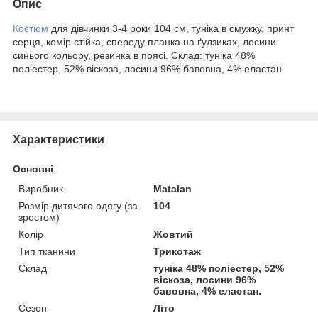
Опис
Костюм
для дівчинки 3-4 роки 104 см, туніка в смужку, принт
серця, комір стійка, спереду планка на ґудзиках, лосини
синього кольору, резинка в поясі. Склад: туніка 48%
поліестер, 52% віскоза, лосини 96% бавовна, 4% еластан.
Характеристики
Основні
Виробник
Matalan
Розмір дитячого одягу (за
104
зростом)
Колір
Жовтий
Тип тканини
Трикотаж
Склад
туніка 48% поліестер, 52%
віскоза, лосини 96%
бавовна, 4% еластан.
Сезон
Літо