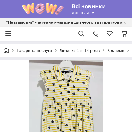
"Невгамовні" - інтернет-магазин дитячого та підліткового о
Товари та послуги
Дівчинки 1,5-14 років
Костюми