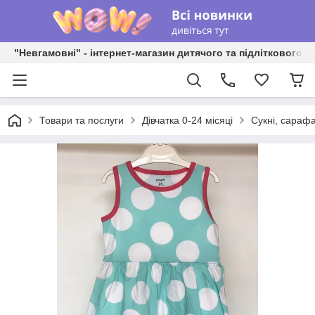
"Невгамовні" - інтернет-магазин дитячого та підліткового о
Товари та послуги
Дівчатка 0-24 місяці
Сукні, сараф