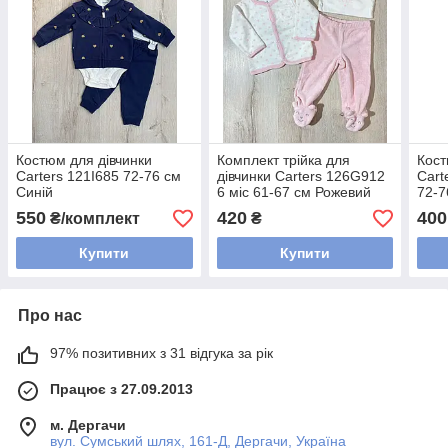
Костюм для дівчинки
Комплект трійка для
Кост
Carters 121I685 72-76 см
дівчинки Carters 126G912
Cart
Синій
6 міс 61-67 см Рожевий
72-7
550
420
400
₴/комплект
₴
Купити
Купити
Про нас
97% позитивних з 31 відгука за рік
Працює з 27.09.2013
м. Дергачи
вул. Сумський шлях, 161-Д, Дергачи, Україна