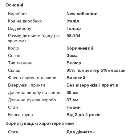
Основні
Виробник
New collection
Країна виробник
Італія
Вид виробу
Гольф
Розмір дитячого одягу (за
98-104
зростом)
Колір
Коричневий
Сезон
Зима
Тип тканини
Велюр
Склад
95% полиестер 5% еластан
Фасон вирізу горловини
Високий
Візерунки і принти
Без візерунків і принтів
Довжина виробу по спинці
38 см
Довжина рукава вироба
37 см
Стан
Новий
Вікова група
Від 2 до 4 років
Користувацькi характеристики
Стать
Для дівчаток