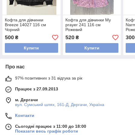
Кофта для дівчинки
Кофта для дівчинки My
Кофт
Breeze 14027 116 см
prayer 241 116 см
Narm
Чорний
Рожевий
Рож
500
520
300
₴
₴
Купити
Купити
Про нас
97% позитивних з 31 відгука за рік
Працює з 27.09.2013
м. Дергачи
вул. Сумський шлях, 161-Д, Дергачи, Україна
Контакти
Сьогодні працює з 11:00 до 18:00
Показати весь графік роботи