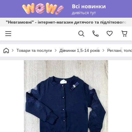
"Невгамовні" - інтернет-магазин дитячого та підліткового о
Товари та послуги
Дівчинки 1,5-14 років
Реглані, толс