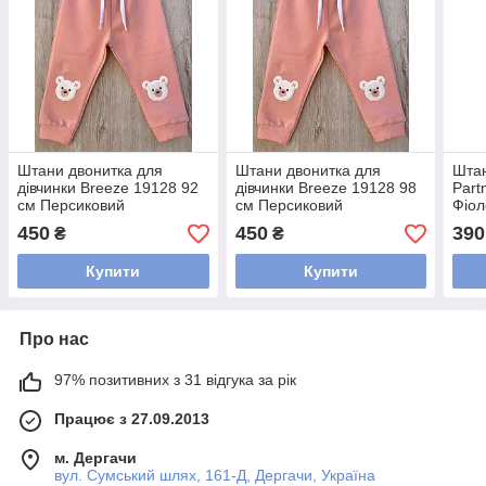
Штани двонитка для
Штани двонитка для
Штан
дівчинки Breeze 19128 92
дівчинки Breeze 19128 98
Part
см Персиковий
см Персиковий
Фіол
450
450
390
₴
₴
Купити
Купити
Про нас
97% позитивних з 31 відгука за рік
Працює з 27.09.2013
м. Дергачи
вул. Сумський шлях, 161-Д, Дергачи, Україна