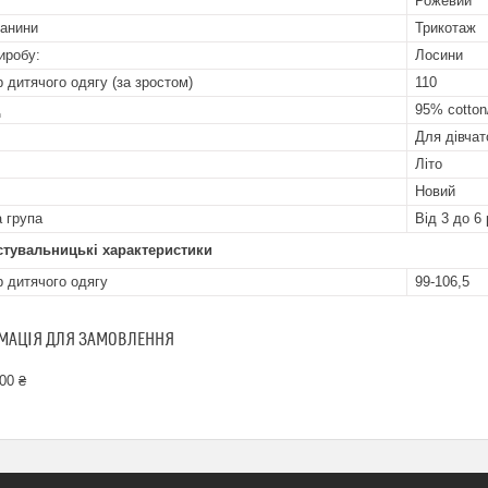
Рожевий
канини
Трикотаж
иробу:
Лосини
р дитячого одягу (за зростом)
110
д
95% cotton
Для дівчат
Літо
Новий
а група
Від 3 до 6 
стувальницькі характеристики
р дитячого одягу
99-106,5
МАЦІЯ ДЛЯ ЗАМОВЛЕННЯ
00 ₴