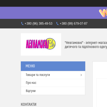
+380 (96) 385-49-53
+380 (99) 679-07-87
"Невгамовні" - інтернет-мага
дитячого та підліткового одяг
Товари та послуги
Про нас
Відгуки
КОНТАКТИ