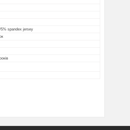
/5% spandex jersey
ок
років