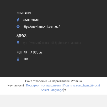
Nevhamovni
https://nevhamovni.com.ua/
вул. Сумський шлях, 161-Д, Дергачи, Україна
Інна
Сайт створений на маркетплейсі
Prom.ua
Nevhamovni |
Поскаржитися на контент
|
Політика конфіденційності
Select Language
▼