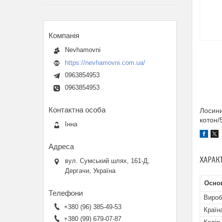
Nevhamovni
https://nevhamovni.com.ua/
0963854953
0963854953
Лосини
котон/
Інна
ХАРАК
вул. Сумський шлях, 161-Д,
Дергачи, Україна
Основ
Вироб
+380 (96) 385-49-53
Країн
+380 (99) 679-07-87