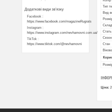
Колір
Тип т
Вид в
Facebook
Розмі
https://www.facebook.com/magazineRugrats
Скла
Instagram
Стать
https://www.instagram.com/nevhamovni.com.ua/
Сезон
TikTok
https://www.tiktok.com/@nevhamovni
Стан
Віков
Кори
Розмі
ІНФОР
Ціна:
2