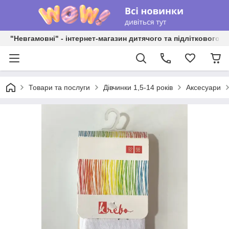
"Невгамовні" - інтернет-магазин дитячого та підліткового о
Товари та послуги
Дівчинки 1,5-14 років
Аксесуари