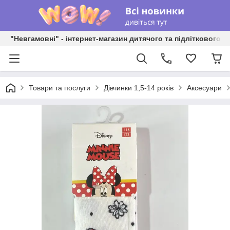
"Невгамовні" - інтернет-магазин дитячого та підліткового о
Товари та послуги
Дівчинки 1,5-14 років
Аксесуари