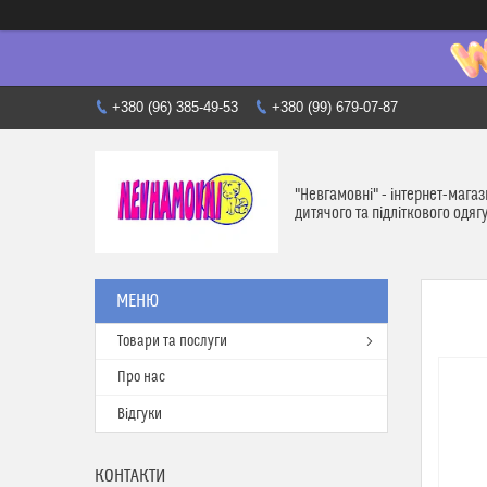
+380 (96) 385-49-53
+380 (99) 679-07-87
"Невгамовні" - інтернет-мага
дитячого та підліткового одяг
Товари та послуги
Про нас
Відгуки
КОНТАКТИ