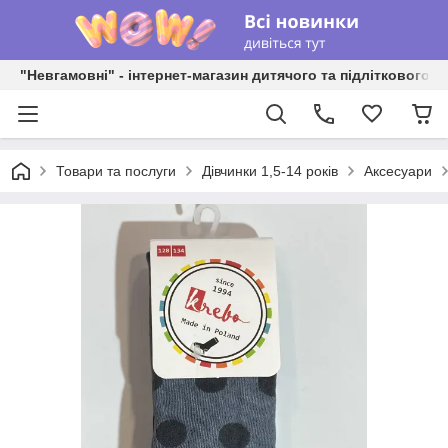
"Невгамовні" - інтернет-магазин дитячого та підліткового о
Товари та послуги
Дівчинки 1,5-14 років
Аксесуари