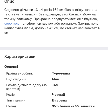
Опис
Спідниця дівчинки 13-14 років 164 см біла в клітку, тканина
твила (не тягнеться), без підкладки, застібається збоку на
таємну блискавку. Прекрасно поєднуватиметься з блузкою,
сорочкою
, гольфом, світшотом або регланом. Заміри: пояс
напівобхват 32 см, довжина 42 см, по стегнах напівобхват 45
см.
Характеристики
Основні
Країна виробник
Туреччина
Вид спідниці
Міні
Розмір дитячого одягу (за
164
зростом)
Колір
Чорний
Тип тканини
Бавовна
Склад
95% бавовна 5% еластан