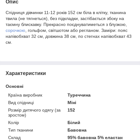
Опис
Спідниця дівчинки 11-12 років 152 см біла в клітку, тканина
твила (не тягнеться), без підкладки, застібається збоку на
таємну блискавку. Прекрасно поєднуватиметься з блузкою,
сорочкою
, гольфом, світшотом або регланом. Заміри: пояс
напівобхват 32 см, довжина 38 см, по стегнах напівобхват 43
см.
Характеристики
Основні
Країна виробник
Туреччина
Вид спідниці
Міні
Розмір дитячого одягу (за
152
зростом)
Колір
Білий
Тип тканини
Бавовна
Склад
95% бавовна 5% еластан