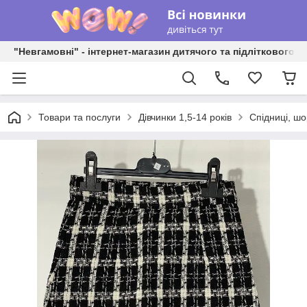
"Невгамовні" - інтернет-магазин дитячого та підліткового о
Товари та послуги
Дівчинки 1,5-14 років
Спідниці, шо