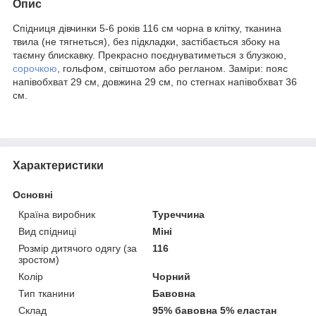
Опис
Спідниця дівчинки 5-6 років 116 см чорна в клітку, тканина
твила (не тягнеться), без підкладки, застібається збоку на
таємну блискавку. Прекрасно поєднуватиметься з блузкою,
сорочкою
, гольфом, світшотом або регланом. Заміри: пояс
напівобхват 29 см, довжина 29 см, по стегнах напівобхват 36
см.
Характеристики
Основні
Країна виробник
Туреччина
Вид спідниці
Міні
Розмір дитячого одягу (за
116
зростом)
Колір
Чорний
Тип тканини
Бавовна
Склад
95% бавовна 5% еластан