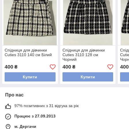
Спідниця для дівчинки
Спідниця для дівчинки
Спід
Cuties 3110 140 см Білий
Cuties 3110 128 см
Cuti
Чорний
Чор
400
400
400
₴
₴
Купити
Купити
Про нас
97% позитивних з 31 відгука за рік
Працює з 27.09.2013
м. Дергачи