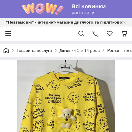
"Невгамовні" - інтернет-магазин дитячого та підліткового о
Товари та послуги
Дівчинки 1,5-14 років
Реглані, толс