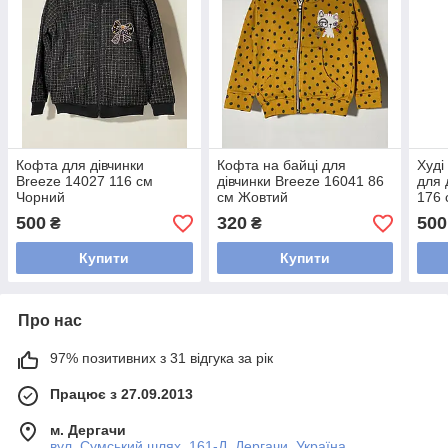
Кофта для дівчинки
Кофта на байці для
Худі
Breeze 14027 116 см
дівчинки Breeze 16041 86
для 
Чорний
см Жовтий
176 
500
320
500
₴
₴
Купити
Купити
Про нас
97% позитивних з 31 відгука за рік
Працює з 27.09.2013
м. Дергачи
вул. Сумський шлях, 161-Д, Дергачи, Україна