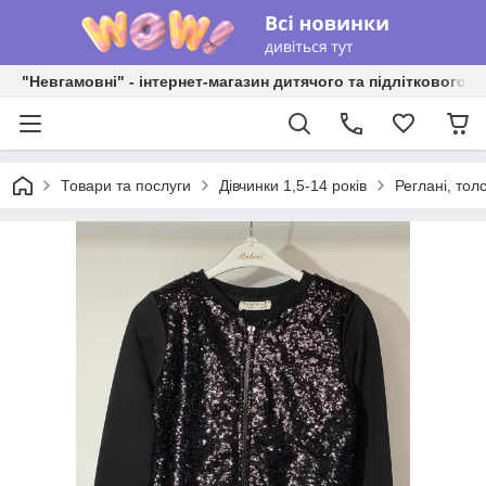
"Невгамовні" - інтернет-магазин дитячого та підліткового о
Товари та послуги
Дівчинки 1,5-14 років
Реглані, толс