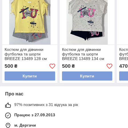
Костюм для дівчинки
Костюм для дівчинки
Кост
футболка та шорти
футболка та шорти
футб
BREEZE 13489 128 см
BREEZE 13489 134 см
BRE
Жовтий
Сірий
Рож
500
500
470
₴
₴
Купити
Купити
Про нас
97% позитивних з 31 відгука за рік
Працює з 27.09.2013
м. Дергачи