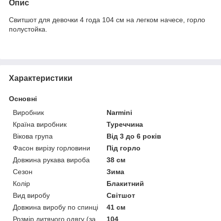
Опис
Свитшот для девочки 4 года 104 см на легком начесе, горло
полустойка.
Характеристики
Основні
Виробник
Narmini
Країна виробник
Туреччина
Вікова група
Від 3 до 6 років
Фасон вирізу горловини
Під горло
Довжина рукава вироба
38 см
Сезон
Зима
Колір
Блакитний
Вид виробу
Світшот
Довжина виробу по спинці
41 см
Розмір дитячого одягу (за
104