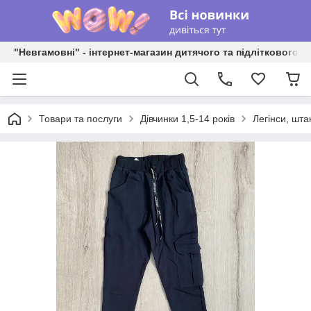
"Невгамовні" - інтернет-магазин дитячого та підліткового о
Товари та послуги
Дівчинки 1,5-14 років
Легінси, шта