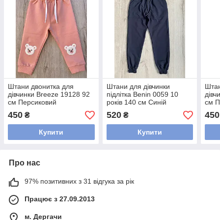
Штани двонитка для
Штани для дівчинки
Штан
дівчинки Breeze 19128 92
підлітка Benin 0059 10
дівч
см Персиковий
років 140 см Синій
см П
450
520
450
₴
₴
Купити
Купити
Про нас
97% позитивних з 31 відгука за рік
Працює з 27.09.2013
м. Дергачи