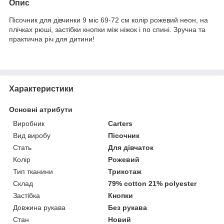
Опис
Пісочник для дівчинки 9 міс 69-72 см колір рожевий неон, на
плічках рюші, застібки кнопки між ніжок і по спині. Зручна та
практична річ для дитини!
Характеристики
Основні атрибути
Виробник
Carters
Вид виробу
Пісочник
Стать
Для дівчаток
Колір
Рожевий
Тип тканини
Трикотаж
Склад
79% cotton 21% polyester
Застібка
Кнопки
Довжина рукава
Без рукава
Стан
Новий