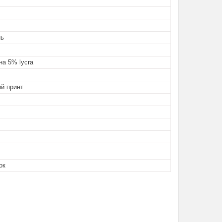
нь
а 5% lycra
ий принт
ок