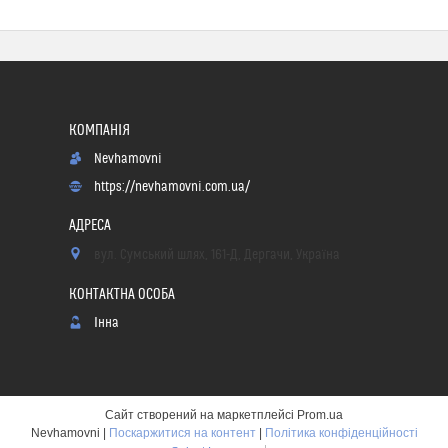
Nevhamovni
https://nevhamovni.com.ua/
вул. Сумський шлях, 161-Д, Дергачи, Україна
Інна
Сайт створений на маркетплейсі
Prom.ua
Nevhamovni |
Поскаржитися на контент
|
Політика конфіденційності