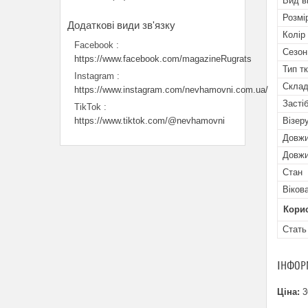
Вид в
Розмі
Колір
Facebook
Сезон
https://www.facebook.com/magazineRugrats
Тип т
Instagram
Скла
https://www.instagram.com/nevhamovni.com.ua/
Засті
TikTok
https://www.tiktok.com/@nevhamovni
Візеру
Довжи
Довжи
Стан
Віков
Кори
Стать
ІНФОР
Ціна:
3