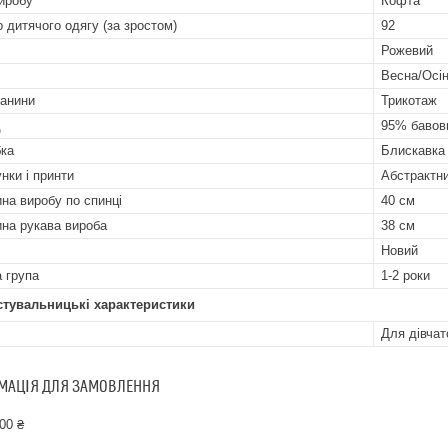
иробу
Кофта
р дитячого одягу (за зростом)
92
Рожевий
Весна/Осі
канини
Трикотаж
д
95% бавовн
бка
Блискавка
нки і принти
Абстрактн
на виробу по спинці
40 см
на рукава вироба
38 см
Новий
а група
1-2 роки
стувальницькі характеристики
Для дівчат
МАЦІЯ ДЛЯ ЗАМОВЛЕННЯ
00 ₴