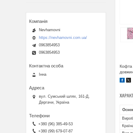
Nevhamovni
https://nevhamovni.com.ua/
0963854953
0963854953
Кофта 
довжин
Інна
ХАРАК
вул. Сумський шлях, 161-Д,
Дергачи, Україна
Осно
Вироб
+380 (96) 385-49-53
Країн
+380 (99) 679-07-87