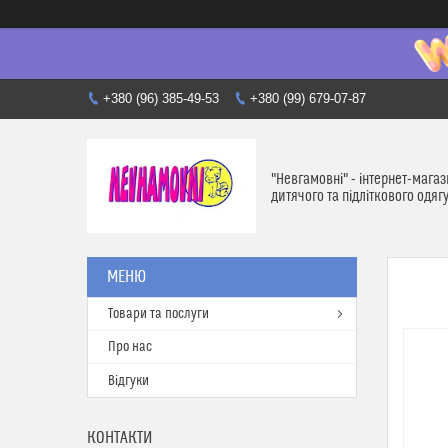
+380 (96) 385-49-53
+380 (99) 679-07-87
"Невгамовні" - інтернет-мага
дитячого та підліткового одяг
Товари та послуги
Про нас
Відгуки
КОНТАКТИ