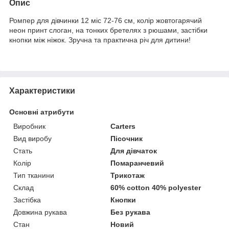
Опис
Ромпер для дівчинки 12 міс 72-76 см, колір жовтогарячий
неон принт слоган, на тонких бретелях з рюшами, застібки
кнопки між ніжок. Зручна та практична річ для дитини!
Характеристики
Основні атрибути
Виробник
Carters
Вид виробу
Пісочник
Стать
Для дівчаток
Колір
Помаранчевий
Тип тканини
Трикотаж
Склад
60% cotton 40% polyester
Застібка
Кнопки
Довжина рукава
Без рукава
Стан
Новий