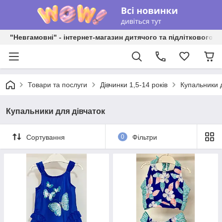
"Невгамовні" - інтернет-магазин дитячого та підліткового о
Товари та послуги
Дівчинки 1,5-14 років
Купальники д
Купальники для дівчаток
Сортування
0
Фільтри